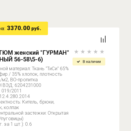
3370.00
на:
руб.
ТЮМ женский "ГУРМАН"
НЫЙ 56-58\5-6)
В наличии
ной материал: Ткань "ТиСи" 65%
фир / 35% хлопок, плотность
р/м2, ВО-пропитка
Н ВЭД: 6204231000
: 019/2011
 12.4.280.2014
ектность: Китель, брюки,
к, колпак
ентральной застежки: Открытая
и/пуговицы)
г. за 1 шт.): 0.6