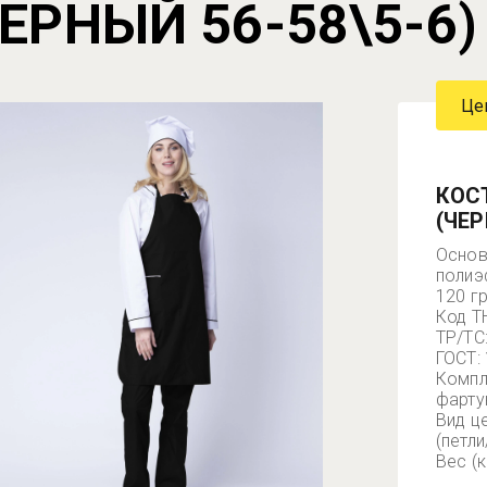
ЧЕРНЫЙ 56-58\5-6)
Це
КОС
(ЧЕР
Основ
полиэ
120 г
Код Т
ТР/ТС
ГОСТ:
Компл
фарту
Вид ц
(петл
Вес (к