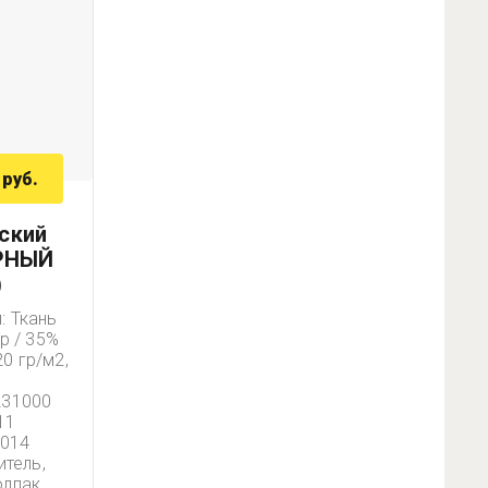
руб.
ский
ЕРНЫЙ
)
: Ткань
р / 35%
0 гр/м2,
а
231000
11
2014
итель,
олпак