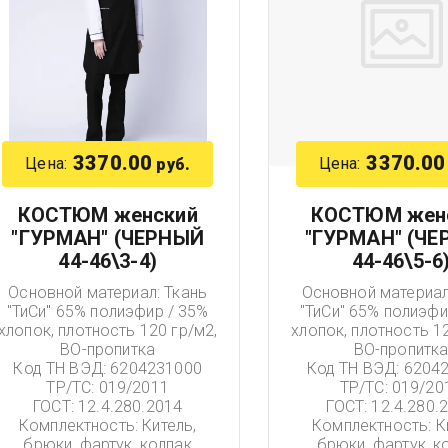
3370.00
3370.00
Цена:
Цена:
руб.
КОСТЮМ женский
КОСТЮМ жен
"ГУРМАН" (ЧЕРНЫЙ
"ГУРМАН" (Ч
44-46\3-4)
44-46\5-6
Основной материал: Ткань
Основной материал
"ТиСи" 65% полиэфир / 35%
"ТиСи" 65% полиэфи
хлопок, плотность 120 гр/м2,
хлопок, плотность 12
ВО-пропитка
ВО-пропитк
Код ТН ВЭД: 6204231000
Код ТН ВЭД: 6204
ТР/ТС: 019/2011
ТР/ТС: 019/20
ГОСТ: 12.4.280.2014
ГОСТ: 12.4.280.
Комплектность: Китель,
Комплектность: К
брюки, фартук, колпак
брюки, фартук, к