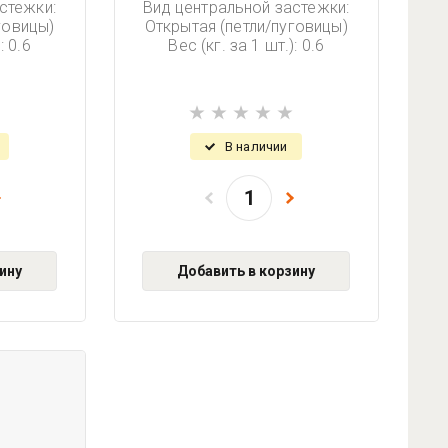
стежки:
Вид центральной застежки:
говицы)
Открытая (петли/пуговицы)
: 0.6
Вес (кг. за 1 шт.): 0.6
В наличии
ину
Добавить в корзину