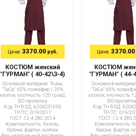
3370.00
3370.00
Цена:
Цена:
руб.
КОСТЮМ женский
КОСТЮМ жен
"ГУРМАН" ( 40-42\3-4)
"ГУРМАН" ( 44-4
Основной материал: Ткань
Основной материал
"ТиСи" 65% полиэфир / 35%
"ТиСи" 65% полиэфи
хлопок, плотность 120 гр/м2,
хлопок, плотность 12
ВО-пропитка
ВО-пропитк
Код ТН ВЭД: 6204231000
Код ТН ВЭД: 6204
ТР/ТС: 019/2011
ТР/ТС: 019/20
ГОСТ: 12.4.280.2014
ГОСТ: 12.4.280.
Комплектность: Китель,
Комплектность: К
брюки, фартук, колпак
брюки, фартук, к
Вид центральной застежки:
Вид центральной за