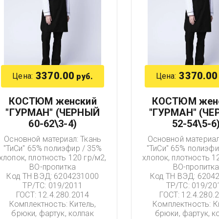
3370.00
3370.00
Цена:
Цена:
руб.
КОСТЮМ женский
КОСТЮМ жен
"ГУРМАН" (ЧЕРНЫЙ
"ГУРМАН" (Ч
60-62\3-4)
52-54\5-6
Основной материал: Ткань
Основной материал
"ТиСи" 65% полиэфир / 35%
"ТиСи" 65% полиэфи
хлопок, плотность 120 гр/м2,
хлопок, плотность 12
ВО-пропитка
ВО-пропитк
Код ТН ВЭД: 6204231000
Код ТН ВЭД: 6204
ТР/ТС: 019/2011
ТР/ТС: 019/20
ГОСТ: 12.4.280.2014
ГОСТ: 12.4.280.
Комплектность: Китель,
Комплектность: К
брюки, фартук, колпак
брюки, фартук, к