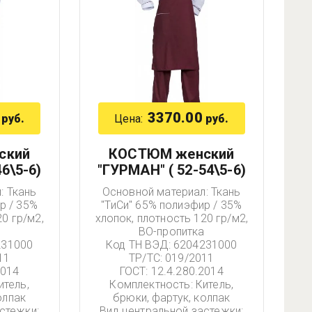
3370.00
Цена:
руб.
руб.
ский
КОСТЮМ женский
6\5-6)
"ГУРМАН" ( 52-54\5-6)
: Ткань
Основной материал: Ткань
р / 35%
"ТиСи" 65% полиэфир / 35%
0 гр/м2,
хлопок, плотность 120 гр/м2,
а
ВО-пропитка
231000
Код ТН ВЭД: 6204231000
11
ТР/ТС: 019/2011
2014
ГОСТ: 12.4.280.2014
итель,
Комплектность: Китель,
олпак
брюки, фартук, колпак
стежки:
Вид центральной застежки: