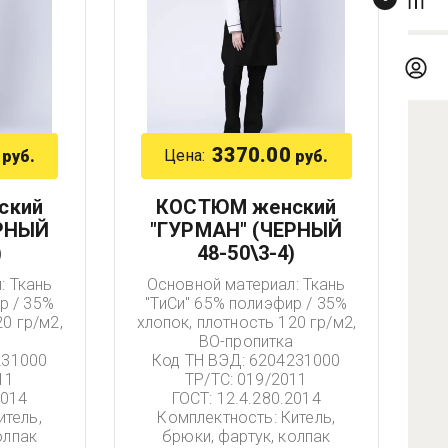
3370.00
Цена:
руб.
руб.
ский
КОСТЮМ женский
ЕРНЫЙ
"ГУРМАН" (ЧЕРНЫЙ
)
48-50\3-4)
: Ткань
Основной материал: Ткань
р / 35%
"ТиСи" 65% полиэфир / 35%
0 гр/м2,
хлопок, плотность 120 гр/м2,
а
ВО-пропитка
231000
Код ТН ВЭД: 6204231000
11
ТР/ТС: 019/2011
2014
ГОСТ: 12.4.280.2014
итель,
Комплектность: Китель,
олпак
брюки, фартук, колпак