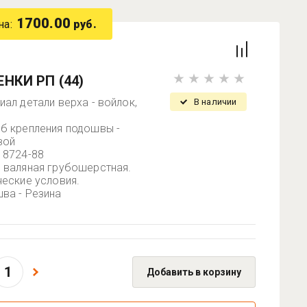
1700.00
на:
руб.
НКИ РП (44)
иал детали верха - войлок,
В наличии
б крепления подошвы -
вой
18724-88
 валяная грубошерстная.
ческие условия.
ва - Резина
Добавить в корзину