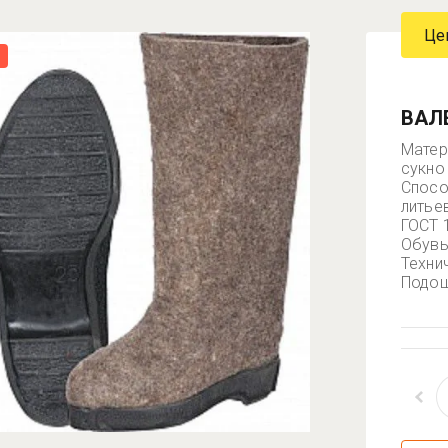
Це
ВАЛЕ
Матер
сукно
Спосо
литье
ГОСТ 
Обувь
Техни
Подош