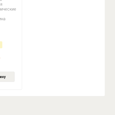
ая
нические
ина
ину