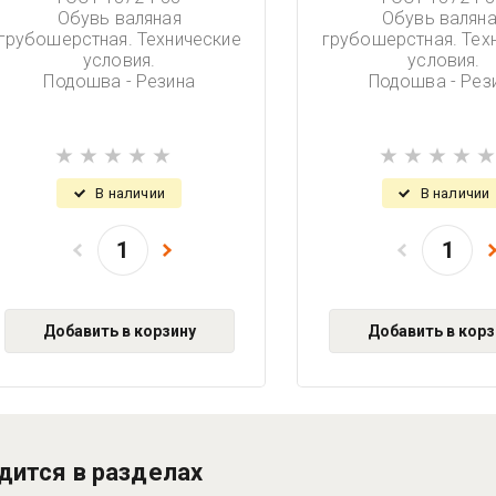
Обувь валяная
Обувь валян
грубошерстная. Технические
грубошерстная. Тех
условия.
условия.
Подошва - Резина
Подошва - Рез
В наличии
В наличии
Добавить в корзину
Добавить в корз
дится в разделах