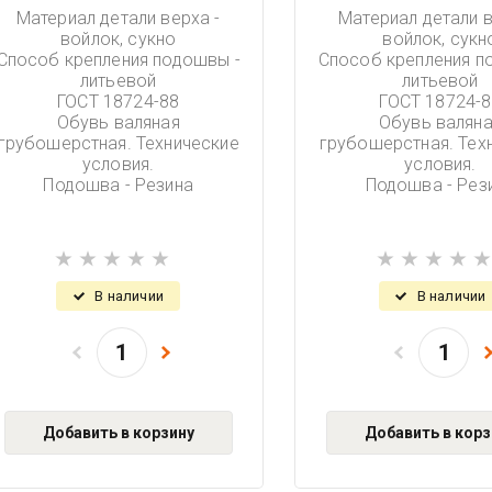
Материал детали верха -
Материал детали в
войлок, сукно
войлок, сукн
Способ крепления подошвы -
Способ крепления п
литьевой
литьевой
ГОСТ 18724-88
ГОСТ 18724-8
Обувь валяная
Обувь валян
грубошерстная. Технические
грубошерстная. Тех
условия.
условия.
Подошва - Резина
Подошва - Рез
В наличии
В наличии
Добавить в корзину
Добавить в корз