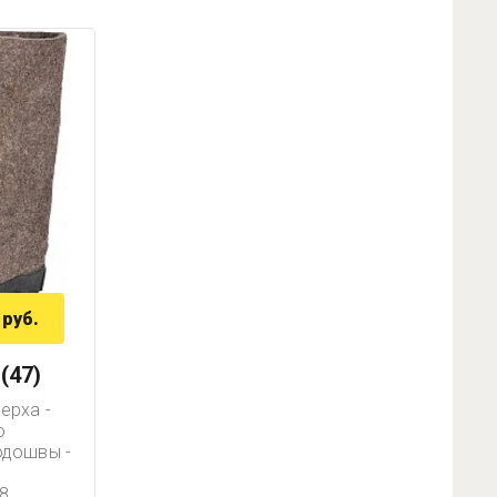
руб.
(47)
ерха -
о
одошвы -
8