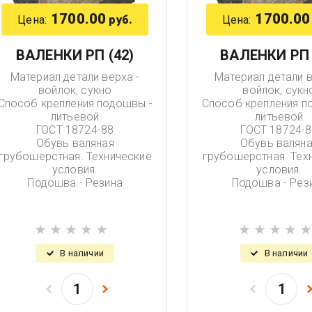
1700.00
1700.00
Цена:
Цена:
руб.
ВАЛЕНКИ РП (42)
ВАЛЕНКИ РП 
Материал детали верха -
Материал детали в
войлок, сукно
войлок, сукн
Способ крепления подошвы -
Способ крепления п
литьевой
литьевой
ГОСТ 18724-88
ГОСТ 18724-8
Обувь валяная
Обувь валян
грубошерстная. Технические
грубошерстная. Тех
условия.
условия.
Подошва - Резина
Подошва - Рез
В наличии
В наличии