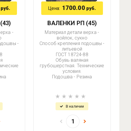
1700.00
Цена:
руб.
руб.
(43)
ВАЛЕНКИ РП (45)
ерха -
Материал детали верха -
о
войлок, сукно
одошвы -
Способ крепления подошвы -
литьевой
8
ГОСТ 18724-88
ая
Обувь валяная
нические
грубошерстная. Технические
условия.
ина
Подошва - Резина
В наличии