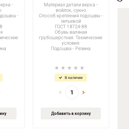
ерха -
Материал детали верха -
о
войлок, сукно
одошвы -
Способ крепления подошвы -
литьевой
8
ГОСТ 18724-88
ая
Обувь валяная
нические
грубошерстная. Технические
условия.
ина
Подошва - Резина
В наличии
ину
Добавить в корзину