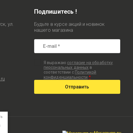
Подпишитесь !
ск, ул.
Будьте в курсе акций и новинок
нашего магазина
Я выражаю
согласие на обработку
персональных данных
в
соответствии с
Политикой
*
конфиденциальности
.ru
Отправить
ть
с
Мегагрупп.ру