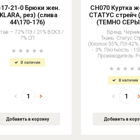
-17-21-0 Брюки жен.
СН070 Куртка ж
(KLARA, рез) (слива
СТАТУС стрейч 
44\170-176)
(ТЕМНО СЕРЫЙ
тав — 72% ПЭ / 21% ВСКЗ /
Бренд: Черни
7% СП
Ткань: Статус Ст
(Хлопок-55%, ПЭ-42%,
- 3%. Плотность - 15
Производитель: Р
В наличии
В наличии
Добавить в корзину
Добавить в корз