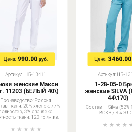
990.00
3460.00
Цена:
Цена:
руб.
Артикул:
ЦБ-13411
Артикул:
ЦБ-13
рюки женские Макси
1-28-05-0 Б
т. 11203 (БЕЛЫЙ 40\)
женские SILVA 
44\170)
Производство: Россия
тав ткани: 20% хлопок, 77%
Состав — Silva (52% 
полиэстер, 3% спандекс
ВСКЗ / 3% ЭЛС
тность ткани: 120 гр./м.кв.