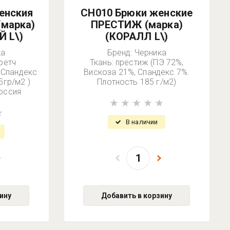
енския
СН010 Брюки женские
(марка)
ПРЕСТИЖ (марка)
 L\)
(КОРАЛЛ L\)
ка
Бренд: Черника
ретч
Ткань: престиж (ПЭ 72%,
 Спандекс
Вискоза 21%, Спандекс 7%.
5гр/м2 )
Плотность 185 г/м2)
оссия
В наличии
ину
Добавить в корзину