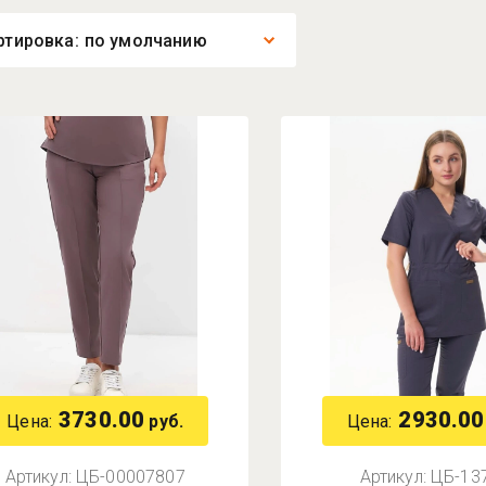
ртировка:
по умолчанию
мые дешевые
мые дорогие
вание от А
вание от Я
3730.00
2930.00
Цена:
Цена:
руб.
Артикул:
ЦБ-00007807
Артикул:
ЦБ-13