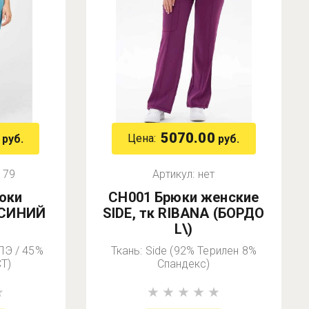
5070.00
Цена:
руб.
руб.
179
Артикул:
нет
рюки
СН001 Брюки женские
(СИНИЙ
SIDE, тк RIBANA (БОРДО
L\)
ПЭ / 45%
Ткань: Side (92% Терилен 8%
Т)
Спандекс)